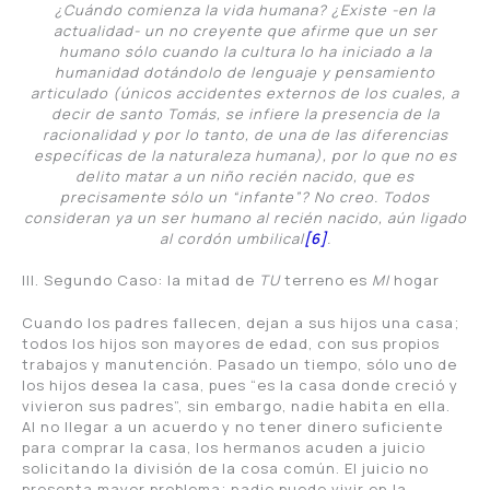
¿Cuándo comienza la vida humana? ¿Existe -en la
actualidad- un no creyente que afirme que un ser
humano sólo cuando la cultura lo ha iniciado a la
humanidad dotándolo de lenguaje y pensamiento
articulado (únicos accidentes externos de los cuales, a
decir de santo Tomás, se infiere la presencia de la
racionalidad y por lo tanto, de una de las diferencias
específicas de la naturaleza humana), por lo que no es
delito matar a un niño recién nacido, que es
precisamente sólo un “infante”? No creo. Todos
consideran ya un ser humano al recién nacido, aún ligado
al cordón umbilical
[6]
.
III. Segundo Caso: la mitad de
TU
terreno es
MI
hogar
Cuando los padres fallecen, dejan a sus hijos una casa;
todos los hijos son mayores de edad, con sus propios
trabajos y manutención. Pasado un tiempo, sólo uno de
los hijos desea la casa, pues “es la casa donde creció y
vivieron sus padres”, sin embargo, nadie habita en ella.
Al no llegar a un acuerdo y no tener dinero suficiente
para comprar la casa, los hermanos acuden a juicio
solicitando la división de la cosa común. El juicio no
presenta mayor problema; nadie puede vivir en la