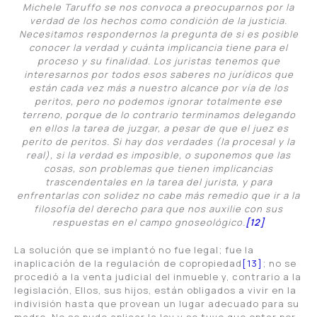
Michele Taruffo se nos convoca a preocuparnos por la
verdad de los hechos como condición de la justicia.
Necesitamos respondernos la pregunta de si es posible
conocer la verdad y cuánta implicancia tiene para el
proceso y su finalidad. Los juristas tenemos que
interesarnos por todos esos saberes no jurídicos que
están cada vez más a nuestro alcance por vía de los
peritos, pero no podemos ignorar totalmente ese
terreno, porque de lo contrario terminamos delegando
en ellos la tarea de juzgar, a pesar de que el juez es
perito de peritos. Si hay dos verdades (la procesal y la
real), si la verdad es imposible, o suponemos que las
cosas, son problemas que tienen implicancias
trascendentales en la tarea del jurista, y para
enfrentarlas con solidez no cabe más remedio que ir a la
filosofía del derecho para que nos auxilie con sus
respuestas en el campo gnoseológico.
[12]
La solución que se implantó no fue legal; fue la
inaplicación de la regulación de copropiedad
[13]
; no se
procedió a la venta judicial del inmueble y, contrario a la
legislación, Ellos, sus hijos, están obligados a vivir en la
indivisión hasta que provean un lugar adecuado para su
madre. No se pudo aplicar la ley y se tuvo que optar por