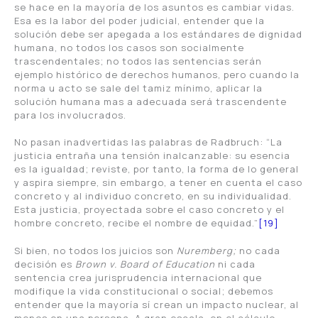
se hace en la mayoría de los asuntos es cambiar vidas.
Esa es la labor del poder judicial, entender que la
solución debe ser apegada a los estándares de dignidad
humana, no todos los casos son socialmente
trascendentales; no todos las sentencias serán
ejemplo histórico de derechos humanos, pero cuando la
norma u acto se sale del tamiz mínimo, aplicar la
solución humana mas a adecuada será trascendente
para los involucrados.
No pasan inadvertidas las palabras de Radbruch: “La
justicia entraña una tensión inalcanzable: su esencia
es la igualdad; reviste, por tanto, la forma de lo general
y aspira siempre, sin embargo, a tener en cuenta el caso
concreto y al individuo concreto, en su individualidad.
Esta justicia, proyectada sobre el caso concreto y el
hombre concreto, recibe el nombre de equidad.”
[19]
Si bien, no todos los juicios son
Nuremberg;
no cada
decisión es
Brown v. Board of Education
ni cada
sentencia crea jurisprudencia internacional que
modifique la vida constitucional o social; debemos
entender que la mayoría sí crean un impacto nuclear, al
menos en una persona. A gran escala, en el cálculo