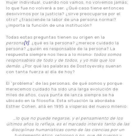
mujer individual, cuando nos vamos, no volvemos jamás;
lo que fue no volverá a ser. ¿Qué caso tiene entonces
desvivirnos por la justicia? ¿sirve preocuparse por el
otro? ¿trasciende la labor de una persona normal?
¿importa la función de una institución?
Todas estas preguntas tienen su origen en la
persona
[1]
, ¿qué es la persona? ¿merece cuidado la
persona? ¿quién es responsable de la persona? La
respuesta siempre nos lleva a lo mismo:
todos somos
responsables de todo y de todos, y yo más que los
demás.
¿Por qué las palabras de Dostoyevsky suenan
con tanta fuerza al día de hoy?
El “problema” de las personas, de qué somos y porque
merecemos cuidado ha sido una larga evolución de
miles de años, cuya punta de lanza siempre se ha
ubicado en la filosofía. Esta situación la abordaba
Esther Cohen, allá en 1995 a vísperas del nuevo milenio:
…lo que no puede negarse, y el pensamiento de los
últimos años lo refleja, es el marcado interés tanto de las
disciplinas humanísticas como de las ciencias por un
fundamento ético, religioso o no, que dé cuerpo y