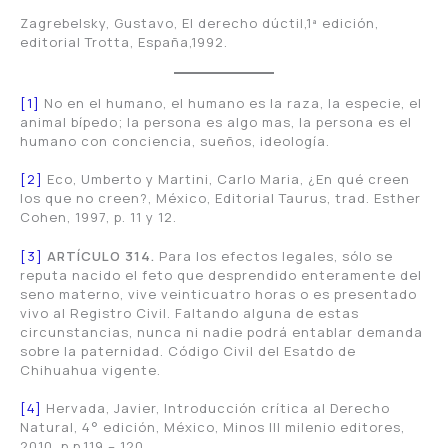
Zagrebelsky, Gustavo, El derecho dúctil,1ª edición,
editorial Trotta, España,1992.
[1]
No en el humano, el humano es la raza, la especie, el
animal bípedo; la persona es algo mas, la persona es el
humano con conciencia, sueños, ideología.
[2]
Eco, Umberto y Martini, Carlo Maria, ¿En qué creen
los que no creen?, México, Editorial Taurus, trad. Esther
Cohen, 1997, p. 11 y 12.
[3]
ARTÍCULO 314.
Para los efectos legales, sólo se
reputa nacido el feto que desprendido enteramente del
seno materno, vive veinticuatro horas o es presentado
vivo al Registro Civil. Faltando alguna de estas
circunstancias, nunca ni nadie podrá entablar demanda
sobre la paternidad. Código Civil del Esatdo de
Chihuahua vigente.
[4]
Hervada, Javier, Introducción crítica al Derecho
Natural, 4° edición, México, Minos III milenio editores,
2010, p.p.119 – 120.