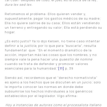
tal cual? después de todo, el juez es la boca de la ley;
dura lex sed lex.
Retomemos el problema: Ellos quieren vender y,
supuestamente, pagar los gastos médicos de su madre;
Ella no quiere salirse de su casa; Ellos están vendiendo
un terreno y entregando su valor; Ella está perdiendo su
hogar.
¿Es esto justo? Ya lo dijo Kelsen, no tiene caso intentar
definir a la
justicia,
por lo que para “buscarla”, resulta
fundamental que: “En el momento dramático de la
acción, importan más las cosas que los nombres, y no
siempre vale la pena hacer una
quaestio de nomine
cuando se trata de defender y promover valores
esenciales para la humanidad.”
[11]
p. 39
Siendo así, recordemos que el “derecho normativista”
es ajeno a los hechos que se discuten en un juicio; solo
le importa conocer las normas en donde debe
subsumirse los hechos individuales a los genéricos
establecidos por el legislador. Vigo afirma:
Hoy a instancias de autores como el procesalista italiano